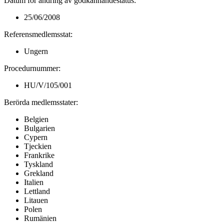
Datum för ändring av godkännandestatus
:
25/06/2008
Referensmedlemsstat
:
Ungern
Procedurnummer
:
HU/V/105/001
Berörda medlemsstater
:
Belgien
Bulgarien
Cypern
Tjeckien
Frankrike
Tyskland
Grekland
Italien
Lettland
Litauen
Polen
Rumänien