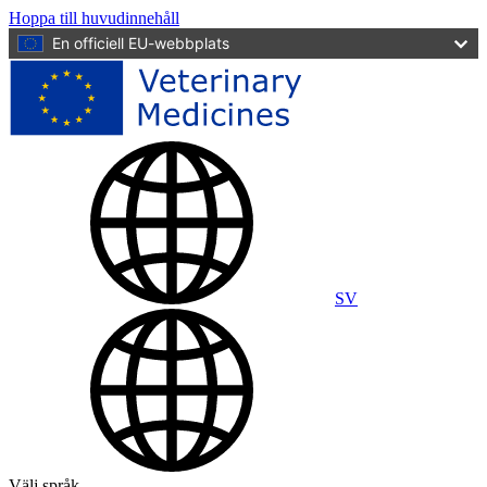
Hoppa till huvudinnehåll
En officiell EU-webbplats
SV
Välj språk