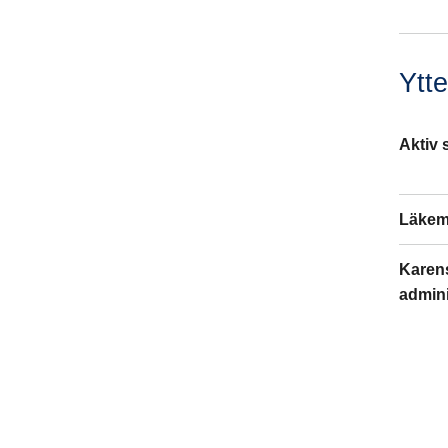
Ytte
Aktiv 
Läkem
Karens
admini