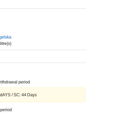
gelska
litre(s)
ithdrawal period
0 dAYS / SC: 44 Days
 period