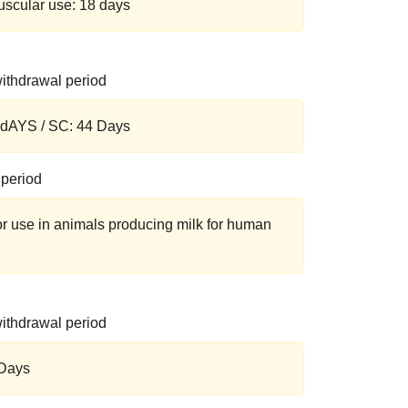
muscular use: 18 days
ithdrawal period
0 dAYS / SC: 44 Days
 period
for use in animals producing milk for human
ithdrawal period
 Days