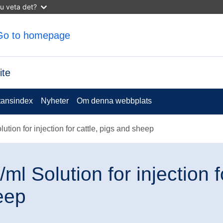
u veta det?
ite
tansindex
Nyheter
Om denna webbplats
on for injection for cattle, pigs and sheep
Solution for injection f
eep