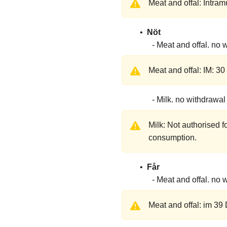
Meat and offal: Intra
Nöt
Meat and offal
no w
Meat and offal: IM: 3
Milk
no withdrawal
Milk: Not authorised 
consumption.
Får
Meat and offal
no w
Meat and offal: im 39