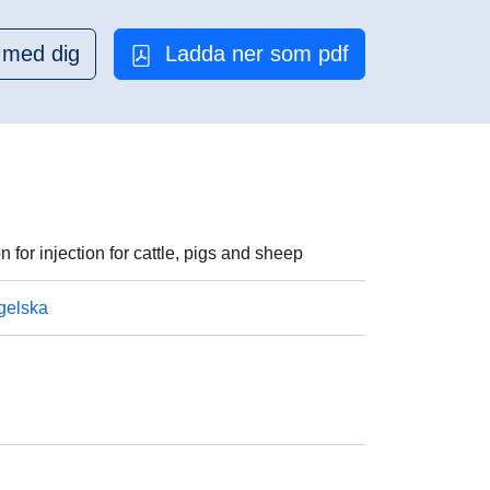
 med dig
Ladda ner som pdf
r injection for cattle, pigs and sheep
gelska