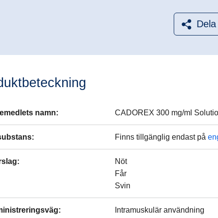
Dela
duktbeteckning
emedlets namn
:
CADOREX 300 mg/ml Solution fo
substans
:
Finns tillgänglig endast på
en
rslag
:
Nöt
Får
Svin
inistreringsväg
:
Intramuskulär användning