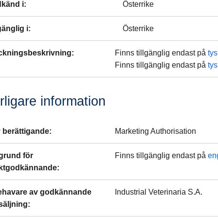
känd i:
Österrike
gänglig i:
Österrike
ckningsbeskrivning
:
Finns tillgänglig endast på
ty
Finns tillgänglig endast på
ty
rligare information
 berättigande
:
Marketing Authorisation
grund för
Finns tillgänglig endast på
en
ktgodkännande
:
ehavare av godkännande
Industrial Veterinaria S.A.
rsäljning
: