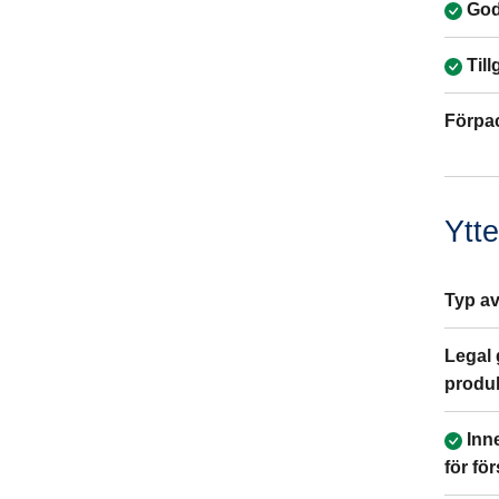
God
Till
Förpa
Ytte
Typ av
Legal 
produ
Inn
för fö