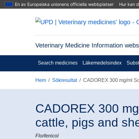
Hoppa till huvudinnehåll
En av Europeiska unionens officiella webbplatser
Hur kan d
Veterinary Medicine Information webs
Search medicines
Läkemedelsindex
Subs
Hem
Sökresultat
CADOREX 300 mg/ml Soluti
CADOREX 300 mg/ml 
cattle, pigs and sh
Florfenicol