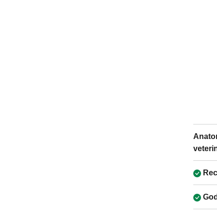
Anato
veteri
Rec
God