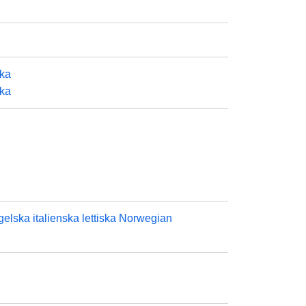
ska
ska
gelska
italienska
lettiska
Norwegian