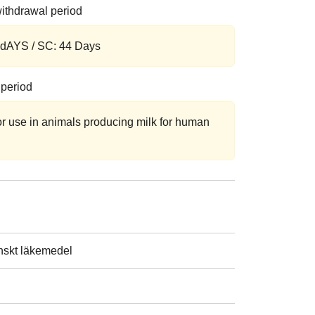
ithdrawal period
0 dAYS / SC: 44 Days
 period
for use in animals producing milk for human
nskt läkemedel