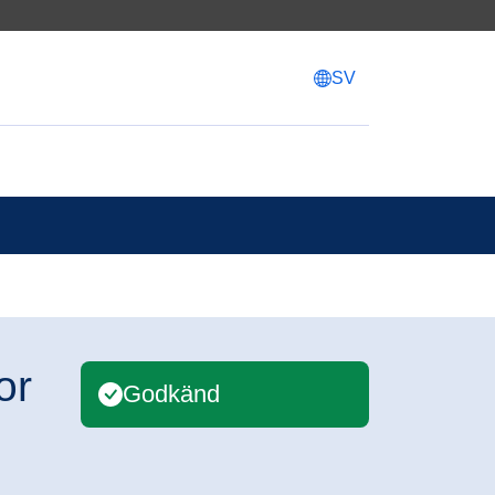
SV
or
Godkänd