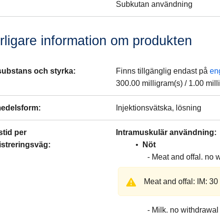
Subkutan användning
rligare information om produkten
substans och styrka
:
Finns tillgänglig endast på
en
300.00
milligram(s)
/
1.00
milli
edelsform
:
Injektionsvätska, lösning
tid per
Intramuskulär användning
streringsväg
:
Nöt
Meat and offal
no w
Meat and offal: IM: 3
Milk
no withdrawal