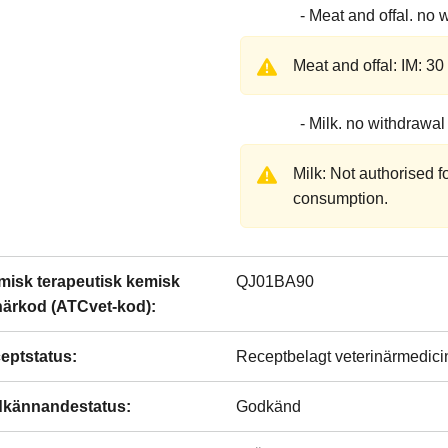
Meat and offal
no w
Meat and offal: IM: 3
Milk
no withdrawal
Milk: Not authorised 
consumption.
misk terapeutisk kemisk
QJ01BA90
närkod (ATCvet-kod)
:
eptstatus
:
Receptbelagt veterinärmedici
kännandestatus
:
Godkänd