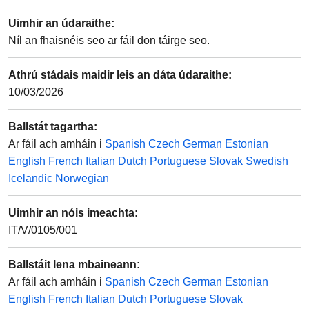
Uimhir an údaraithe
:
Níl an fhaisnéis seo ar fáil don táirge seo.
Athrú stádais maidir leis an dáta údaraithe
:
10/03/2026
Ballstát tagartha
:
Ar fáil ach amháin i
Spanish
Czech
German
Estonian
English
French
Italian
Dutch
Portuguese
Slovak
Swedish
Icelandic
Norwegian
Uimhir an nóis imeachta
:
IT/V/0105/001
Ballstáit lena mbaineann
:
Ar fáil ach amháin i
Spanish
Czech
German
Estonian
English
French
Italian
Dutch
Portuguese
Slovak