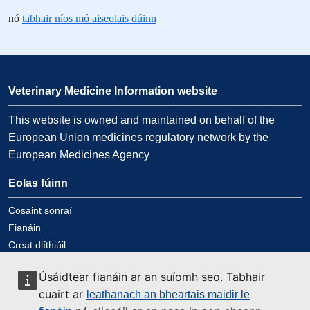
nó
tabhair níos mó aiseolais dúinn
Veterinary Medicine Information website
This website is owned and maintained on behalf of the
European Union medicines regulatory network by the
European Medicines Agency
Eolas fúinn
Cosaint sonraí
Fianáin
Creat dlíthiúil
Inrochtaineacht
Úsáidtear fianáin ar an suíomh seo. Tabhair
cuairt ar
leathanach an bheartais maidir le
Déan teagmháil linn