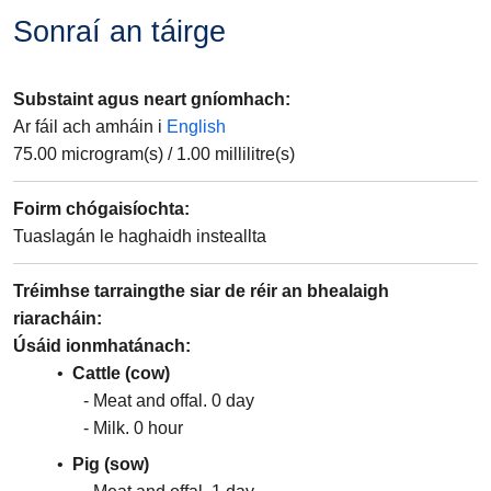
Sonraí an táirge
Substaint agus neart gníomhach
:
Ar fáil ach amháin i
English
75.00
microgram(s)
/
1.00
millilitre(s)
Foirm chógaisíochta
:
Tuaslagán le haghaidh insteallta
Tréimhse tarraingthe siar de réir an bhealaigh
riaracháin
:
Úsáid ionmhatánach
Cattle (cow)
Meat and offal
0
day
Milk
0
hour
Pig (sow)