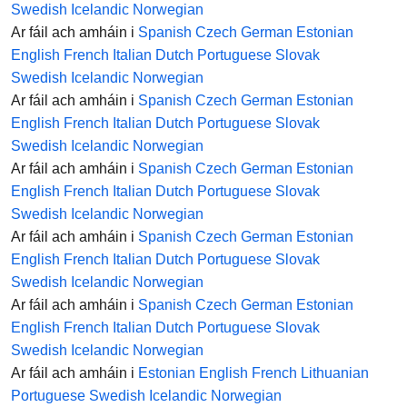
Swedish
Icelandic
Norwegian
Ar fáil ach amháin i
Spanish
Czech
German
Estonian
English
French
Italian
Dutch
Portuguese
Slovak
Swedish
Icelandic
Norwegian
Ar fáil ach amháin i
Spanish
Czech
German
Estonian
English
French
Italian
Dutch
Portuguese
Slovak
Swedish
Icelandic
Norwegian
Ar fáil ach amháin i
Spanish
Czech
German
Estonian
English
French
Italian
Dutch
Portuguese
Slovak
Swedish
Icelandic
Norwegian
Ar fáil ach amháin i
Spanish
Czech
German
Estonian
English
French
Italian
Dutch
Portuguese
Slovak
Swedish
Icelandic
Norwegian
Ar fáil ach amháin i
Spanish
Czech
German
Estonian
English
French
Italian
Dutch
Portuguese
Slovak
Swedish
Icelandic
Norwegian
Ar fáil ach amháin i
Estonian
English
French
Lithuanian
Portuguese
Swedish
Icelandic
Norwegian