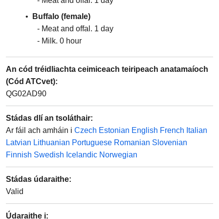
Meat and offal
1
day
Buffalo (female)
Meat and offal
1
day
Milk
0
hour
An cód tréidliachta ceimiceach teiripeach anatamaíoch
(Cód ATCvet)
:
QG02AD90
Stádas dlí an tsoláthair
:
Ar fáil ach amháin i
Czech
Estonian
English
French
Italian
Latvian
Lithuanian
Portuguese
Romanian
Slovenian
Finnish
Swedish
Icelandic
Norwegian
Stádas údaraithe
:
Valid
Údaraithe i: