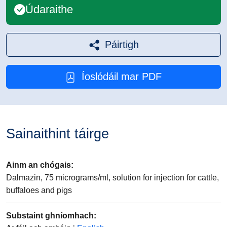
Údaraithe
Páirtigh
Íoslódáil mar PDF
Sainaithint táirge
Ainm an chógais
:
Dalmazin, 75 micrograms/ml, solution for injection for cattle,
buffaloes and pigs
Substaint ghníomhach
: