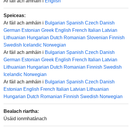
Ar fáil ach amháin i
English
Speiceas
:
Ar fáil ach amháin i
Bulgarian
Spanish
Czech
Danish
German
Estonian
Greek
English
French
Italian
Latvian
Lithuanian
Hungarian
Dutch
Romanian
Slovenian
Finnish
Swedish
Icelandic
Norwegian
Ar fáil ach amháin i
Bulgarian
Spanish
Czech
Danish
German
Estonian
Greek
English
French
Italian
Latvian
Lithuanian
Hungarian
Dutch
Romanian
Finnish
Swedish
Icelandic
Norwegian
Ar fáil ach amháin i
Bulgarian
Spanish
Czech
Danish
Estonian
English
French
Italian
Latvian
Lithuanian
Hungarian
Dutch
Romanian
Finnish
Swedish
Norwegian
Bealach riartha
:
Úsáid ionmhatánach