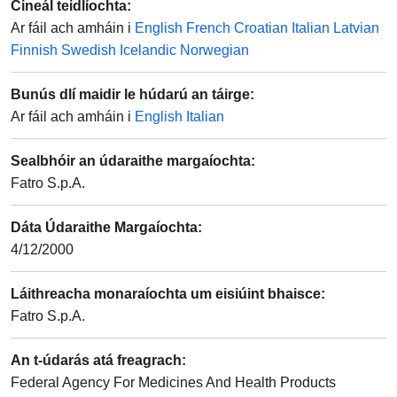
Cineál teidlíochta
:
Ar fáil ach amháin i
English
French
Croatian
Italian
Latvian
Finnish
Swedish
Icelandic
Norwegian
Bunús dlí maidir le húdarú an táirge
:
Ar fáil ach amháin i
English
Italian
Sealbhóir an údaraithe margaíochta
:
Fatro S.p.A.
Dáta Údaraithe Margaíochta
:
4/12/2000
Láithreacha monaraíochta um eisiúint bhaisce
:
Fatro S.p.A.
An t-údarás atá freagrach
:
Federal Agency For Medicines And Health Products