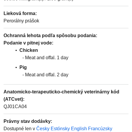
Lieková forma
:
Perorálny prášok
Ochranná lehota podľa spôsobu podania
:
Podanie v pitnej vode
Chicken
Meat and offal
1
day
Pig
Meat and offal
2
day
Anatomicko-terapeuticko-chemický veterinárny kód
(ATCvet)
:
QJ01CA04
Právny stav dodávky
:
Dostupné len v
Česky
Estónsky
English
Francúzsky