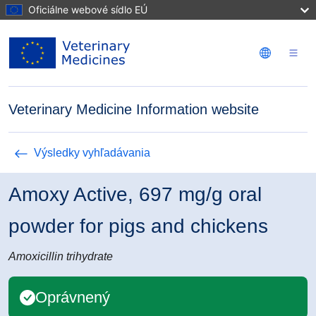
Skočiť na hlavný obsah
Oficiálne webové sídlo EÚ
Veterinary Medicine Information website
Výsledky vyhľadávania
Amoxy Active, 697 mg/g oral
powder for pigs and chickens
Amoxicillin trihydrate
Oprávnený