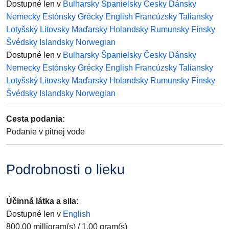
Dostupné len v
Bulharsky
Španielsky
Česky
Dánsky
Nemecky
Estónsky
Grécky
English
Francúzsky
Taliansky
Lotyšský
Litovsky
Maďarsky
Holandsky
Rumunsky
Fínsky
Švédsky
Islandsky
Norwegian
Dostupné len v
Bulharsky
Španielsky
Česky
Dánsky
Nemecky
Estónsky
Grécky
English
Francúzsky
Taliansky
Lotyšský
Litovsky
Maďarsky
Holandsky
Rumunsky
Fínsky
Švédsky
Islandsky
Norwegian
Cesta podania
:
Podanie v pitnej vode
Podrobnosti o lieku
Účinná látka a sila
:
Dostupné len v
English
800.00
milligram(s)
/
1.00
gram(s)