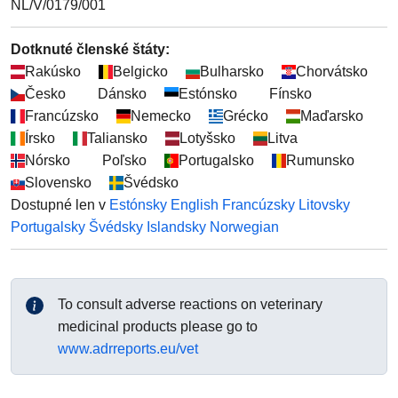
NL/V/0179/001
Dotknuté členské štáty
:
Rakúsko
Belgicko
Bulharsko
Chorvátsko
Česko
Dánsko
Estónsko
Fínsko
Francúzsko
Nemecko
Grécko
Maďarsko
Írsko
Taliansko
Lotyšsko
Litva
Nórsko
Poľsko
Portugalsko
Rumunsko
Slovensko
Švédsko
Dostupné len v
Estónsky
English
Francúzsky
Litovsky
Portugalsky
Švédsky
Islandsky
Norwegian
To consult adverse reactions on veterinary
medicinal products please go to
www.adrreports.eu/vet