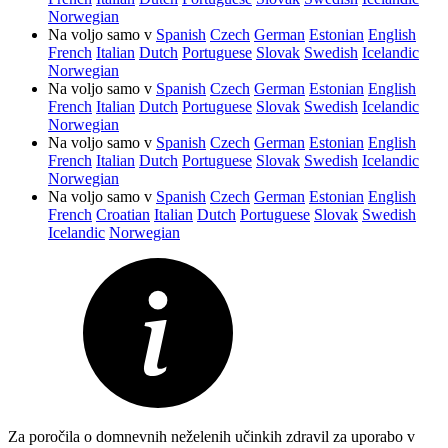
Norwegian
Na voljo samo v
Spanish
Czech
German
Estonian
English
French
Italian
Dutch
Portuguese
Slovak
Swedish
Icelandic
Norwegian
Na voljo samo v
Spanish
Czech
German
Estonian
English
French
Italian
Dutch
Portuguese
Slovak
Swedish
Icelandic
Norwegian
Na voljo samo v
Spanish
Czech
German
Estonian
English
French
Italian
Dutch
Portuguese
Slovak
Swedish
Icelandic
Norwegian
Na voljo samo v
Spanish
Czech
German
Estonian
English
French
Croatian
Italian
Dutch
Portuguese
Slovak
Swedish
Icelandic
Norwegian
Za poročila o domnevnih neželenih učinkih zdravil za uporabo v