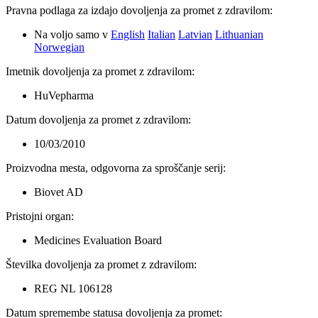
Pravna podlaga za izdajo dovoljenja za promet z zdravilom
:
Na voljo samo v
English
Italian
Latvian
Lithuanian
Norwegian
Imetnik dovoljenja za promet z zdravilom
:
HuVepharma
Datum dovoljenja za promet z zdravilom
:
10/03/2010
Proizvodna mesta, odgovorna za sproščanje serij
:
Biovet AD
Pristojni organ
:
Medicines Evaluation Board
Številka dovoljenja za promet z zdravilom
:
REG NL 106128
Datum spremembe statusa dovoljenja za promet
: