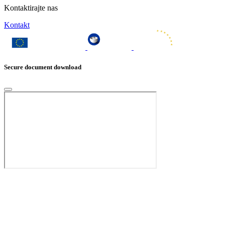
Kontaktirajte nas
Kontakt
Secure document download
Oops,
something
went
wrong.
Check
your