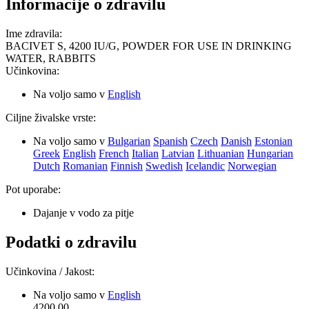
Informacije o zdravilu
Ime zdravila
:
BACIVET S, 4200 IU/G, POWDER FOR USE IN DRINKING
WATER, RABBITS
Učinkovina
:
Na voljo samo v
English
Ciljne živalske vrste
:
Na voljo samo v
Bulgarian
Spanish
Czech
Danish
Estonian
Greek
English
French
Italian
Latvian
Lithuanian
Hungarian
Dutch
Romanian
Finnish
Swedish
Icelandic
Norwegian
Pot uporabe
:
Dajanje v vodo za pitje
Podatki o zdravilu
Učinkovina / Jakost
:
Na voljo samo v
English
4200.00