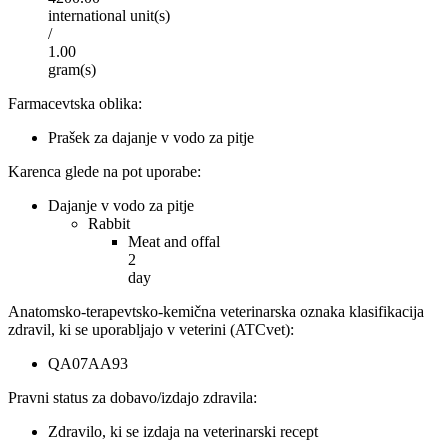
international unit(s)
/
1.00
gram(s)
Farmacevtska oblika
:
Prašek za dajanje v vodo za pitje
Karenca glede na pot uporabe
:
Dajanje v vodo za pitje
Rabbit
Meat and offal
2
day
Anatomsko-terapevtsko-kemična veterinarska oznaka klasifikacija
zdravil, ki se uporabljajo v veterini (ATCvet)
:
QA07AA93
Pravni status za dobavo/izdajo zdravila
:
Zdravilo, ki se izdaja na veterinarski recept