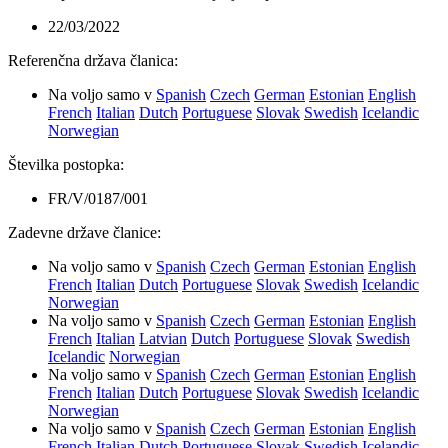
22/03/2022
Referenčna država članica
:
Na voljo samo v
Spanish
Czech
German
Estonian
English
French
Italian
Dutch
Portuguese
Slovak
Swedish
Icelandic
Norwegian
Številka postopka
:
FR/V/0187/001
Zadevne države članice
:
Na voljo samo v
Spanish
Czech
German
Estonian
English
French
Italian
Dutch
Portuguese
Slovak
Swedish
Icelandic
Norwegian
Na voljo samo v
Spanish
Czech
German
Estonian
English
French
Italian
Latvian
Dutch
Portuguese
Slovak
Swedish
Icelandic
Norwegian
Na voljo samo v
Spanish
Czech
German
Estonian
English
French
Italian
Dutch
Portuguese
Slovak
Swedish
Icelandic
Norwegian
Na voljo samo v
Spanish
Czech
German
Estonian
English
French
Italian
Dutch
Portuguese
Slovak
Swedish
Icelandic