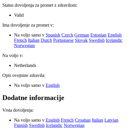
Status dovoljenja za promet z zdravilom
:
Valid
Ima dovoljenje za promet v:
Na voljo samo v
Spanish
Czech
German
Estonian
English
French
Italian
Dutch
Portuguese
Slovak
Swedish
Icelandic
Norwegian
Na voljo v:
Netherlands
Opis ovojnine zdravila
:
Na voljo samo v
English
Dodatne informacije
Vrsta dovoljenja
:
Na voljo samo v
English
French
Croatian
Italian
Latvian
Finnish
Swedish
Icelandic
Norwegian