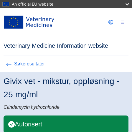
Hopp til hovedinnhold
An official EU website
Veterinary Medicine Information website
Søkeresultater
Givix vet - mikstur, oppløsning -
25 mg/ml
Clindamycin hydrochloride
Autorisert