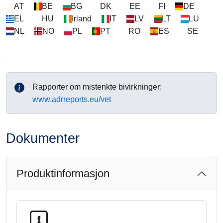
AT
BE
BG
DK
EE
FI
DE
EL
HU
Irland
IT
LV
LT
LU
NL
NO
PL
PT
RO
ES
SE
Rapporter om mistenkte bivirkninger:
www.adrreports.eu/vet
Dokumenter
Produktinformasjon