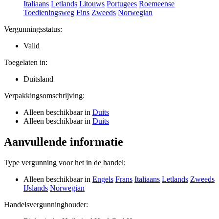
Italiaans
Letlands
Litouws
Portugees
Roemeense
Toedieningsweg
Fins
Zweeds
Norwegian
Vergunningsstatus
:
Valid
Toegelaten in:
Duitsland
Verpakkingsomschrijving
:
Alleen beschikbaar in
Duits
Alleen beschikbaar in
Duits
Aanvullende informatie
Type vergunning voor het in de handel
:
Alleen beschikbaar in
Engels
Frans
Italiaans
Letlands
Zweeds
IJslands
Norwegian
Handelsvergunninghouder
: