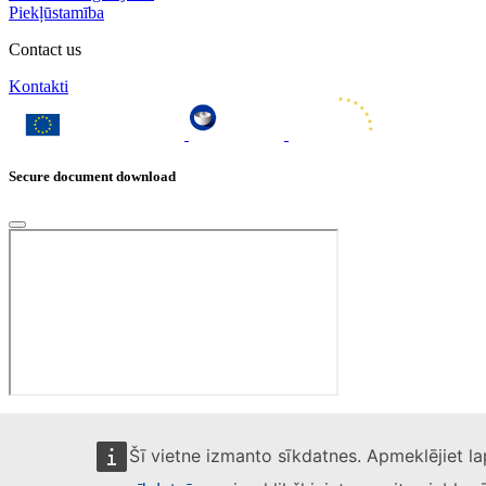
Piekļūstamība
Contact us
Kontakti
Secure document download
Šī vietne izmanto sīkdatnes. Apmeklējiet l