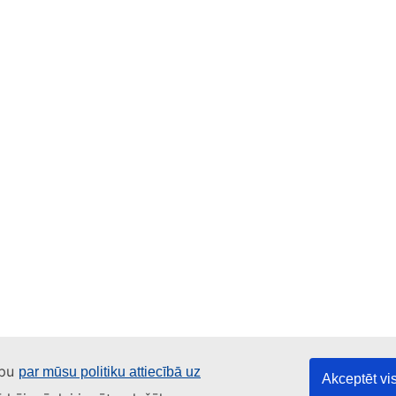
apu
par mūsu politiku attiecībā uz
Akceptēt vis