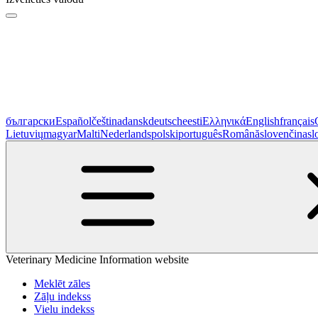
български
Español
čeština
dansk
deutsch
eesti
Ελληνικά
English
français
Lietuvių
magyar
Malti
Nederlands
polski
português
Română
slovenčina
sl
Veterinary Medicine Information website
Meklēt zāles
Zāļu indekss
Vielu indekss