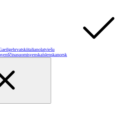
Gaeilge
hrvatski
italiano
latviešu
ovenščina
suomi
svenska
íslenska
norsk