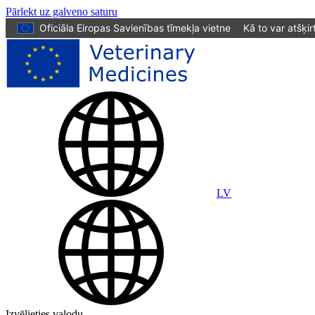
Pārlekt uz galveno saturu
Oficiāla Eiropas Savienības tīmekļa vietne
Kā to var atšķir
LV
Izvēlieties valodu