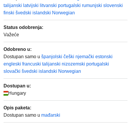
talijanski
latvijski
litvanski
portugalski
rumunjski
slovenski
finski
švedski
islandski
Norwegian
Status odobrenja
:
Važeće
Odobreno u:
Dostupan samo u
španjolski
češki
njemački
estonski
engleski
francuski
talijanski
nizozemski
portugalski
slovački
švedski
islandski
Norwegian
Dostupan u:
Hungary
Opis paketa
:
Dostupan samo u
mađarski