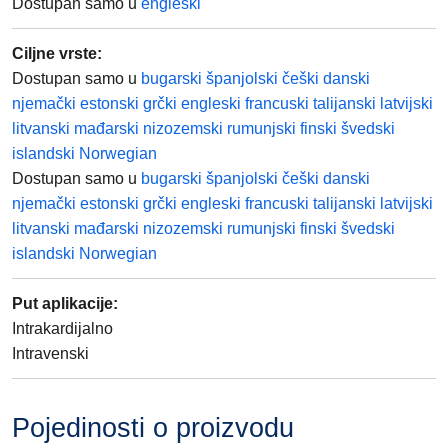
Dostupan samo u
engleski
Ciljne vrste
:
Dostupan samo u
bugarski
španjolski
češki
danski
njemački
estonski
grčki
engleski
francuski
talijanski
latvijski
litvanski
mađarski
nizozemski
rumunjski
finski
švedski
islandski
Norwegian
Dostupan samo u
bugarski
španjolski
češki
danski
njemački
estonski
grčki
engleski
francuski
talijanski
latvijski
litvanski
mađarski
nizozemski
rumunjski
finski
švedski
islandski
Norwegian
Put aplikacije
:
Intrakardijalno
Intravenski
Pojedinosti o proizvodu