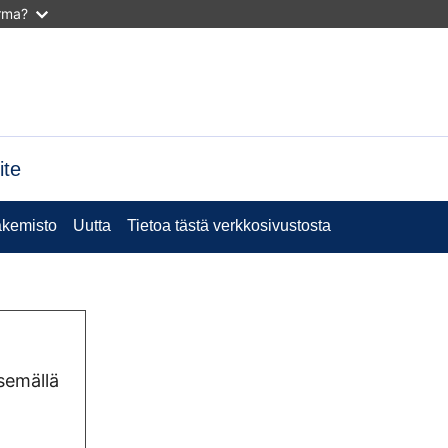
arma?
ite
kemisto
Uutta
Tietoa tästä verkkosivustosta
semällä