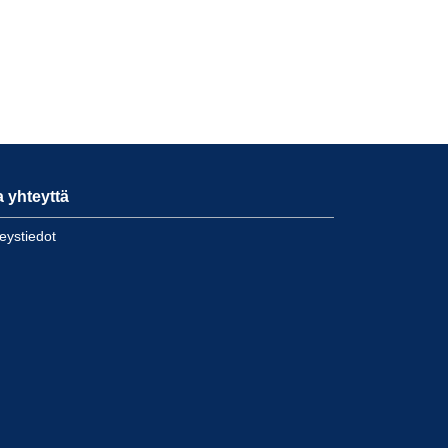
.
a yhteyttä
eystiedot