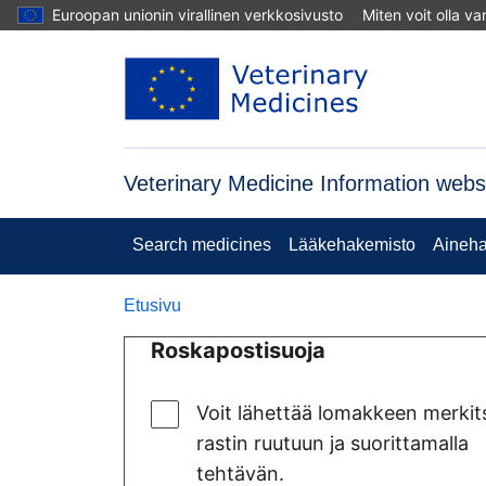
Hyppää pääsisältöön
Euroopan unionin virallinen verkkosivusto
Miten voit olla v
Veterinary Medicine Information webs
Search medicines
Lääkehakemisto
Aineha
Etusivu
Roskapostisuoja
Voit lähettää lomakkeen merkit
rastin ruutuun ja suorittamalla
tehtävän.