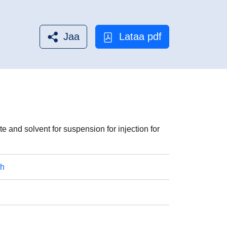
Jaa
Lataa pdf
and solvent for suspension for injection for
sh