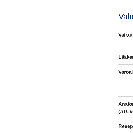
Valm
Vaikut
Lääke
Varoai
Anatom
(ATCve
Resept