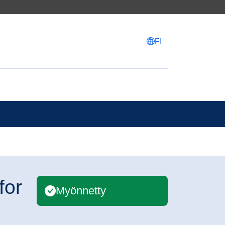
FI
for
Myönnetty