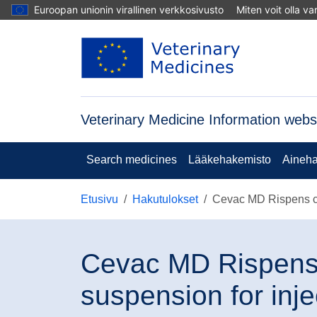
Hyppää pääsisältöön
Euroopan unionin virallinen verkkosivusto
Miten voit olla v
Veterinary Medicine Information webs
Search medicines
Lääkehakemisto
Aineha
Etusivu
Hakutulokset
Cevac MD Rispens con
Cevac MD Rispens 
suspension for inje