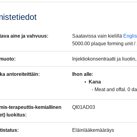
istetiedot
tava aine ja vahvuus
:
Saatavissa vain kielillä
Engli
5000.00
plaque forming unit
/
muoto
:
Injektiokonsentraatti ja liuoti
ka antoreiteittäin
:
Ihon alle
Kana
Meat and offal
0
da
is-terapeuttis-kemiallinen
QI01AD03
t) luokitus
:
istatus
:
Eläinlääkemääräys