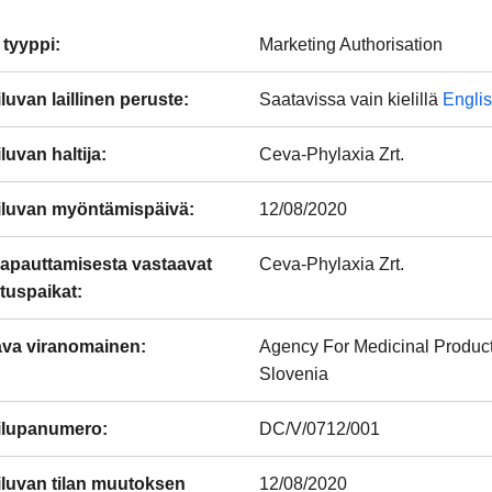
 tyyppi
:
Marketing Authorisation
luvan laillinen peruste
:
Saatavissa vain kielillä
Engli
luvan haltija
:
Ceva-Phylaxia Zrt.
iluvan myöntämispäivä
:
12/08/2020
apauttamisesta vastaavat
Ceva-Phylaxia Zrt.
tuspaikat
:
ava viranomainen
:
Agency For Medicinal Produc
Slovenia
ilupanumero
:
DC/V/0712/001
luvan tilan muutoksen
12/08/2020