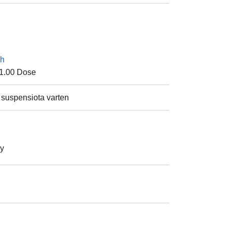
sh
1.00
Dose
n, suspensiota varten
y