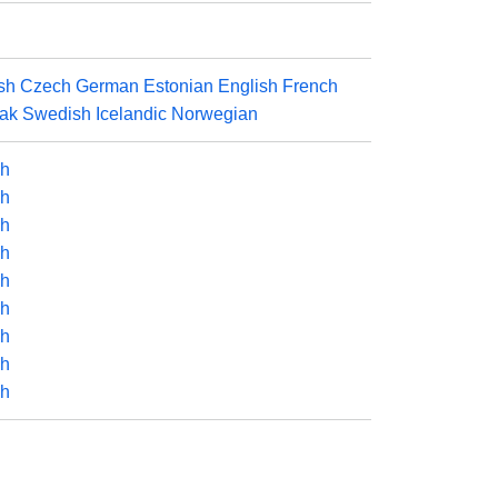
sh
Czech
German
Estonian
English
French
ak
Swedish
Icelandic
Norwegian
sh
sh
sh
sh
sh
sh
sh
sh
sh