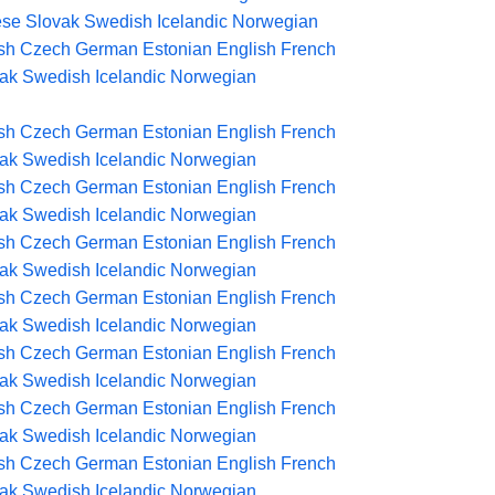
ese
Slovak
Swedish
Icelandic
Norwegian
sh
Czech
German
Estonian
English
French
ak
Swedish
Icelandic
Norwegian
sh
Czech
German
Estonian
English
French
ak
Swedish
Icelandic
Norwegian
sh
Czech
German
Estonian
English
French
ak
Swedish
Icelandic
Norwegian
sh
Czech
German
Estonian
English
French
ak
Swedish
Icelandic
Norwegian
sh
Czech
German
Estonian
English
French
ak
Swedish
Icelandic
Norwegian
sh
Czech
German
Estonian
English
French
ak
Swedish
Icelandic
Norwegian
sh
Czech
German
Estonian
English
French
ak
Swedish
Icelandic
Norwegian
sh
Czech
German
Estonian
English
French
ak
Swedish
Icelandic
Norwegian