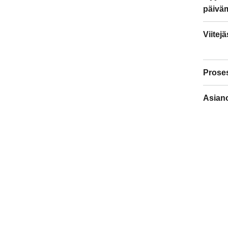
päivä
Viitej
Prose
Asiano