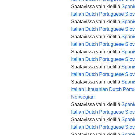
Saatavissa vain kielillä
Spani
Italian
Dutch
Portuguese
Slov
Saatavissa vain kielillä
Spani
Italian
Dutch
Portuguese
Slov
Saatavissa vain kielillä
Spani
Italian
Dutch
Portuguese
Slov
Saatavissa vain kielillä
Spani
Italian
Dutch
Portuguese
Slov
Saatavissa vain kielillä
Spani
Italian
Dutch
Portuguese
Slov
Saatavissa vain kielillä
Spani
Italian
Lithuanian
Dutch
Port
Norwegian
Saatavissa vain kielillä
Spani
Italian
Dutch
Portuguese
Slov
Saatavissa vain kielillä
Spani
Italian
Dutch
Portuguese
Slov
Saatavissa vain kielillä
Spani