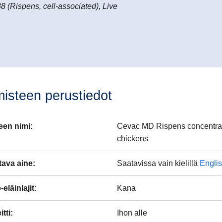
88 (Rispens, cell-associated), Live
misteen perustiedot
een nimi
:
Cevac MD Rispens concentrate 
chickens
tava aine
:
Saatavissa vain kielillä
Engli
eläinlajit
:
Kana
tti
:
Ihon alle