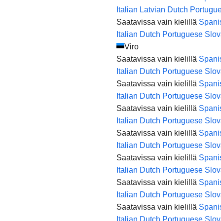
Italian
Latvian
Dutch
Portugu
Saatavissa vain kielillä
Spani
Italian
Dutch
Portuguese
Slov
Viro
Saatavissa vain kielillä
Spani
Italian
Dutch
Portuguese
Slov
Saatavissa vain kielillä
Spani
Italian
Dutch
Portuguese
Slov
Saatavissa vain kielillä
Spani
Italian
Dutch
Portuguese
Slov
Saatavissa vain kielillä
Spani
Italian
Dutch
Portuguese
Slov
Saatavissa vain kielillä
Spani
Italian
Dutch
Portuguese
Slov
Saatavissa vain kielillä
Spani
Italian
Dutch
Portuguese
Slov
Saatavissa vain kielillä
Spani
Italian
Dutch
Portuguese
Slov