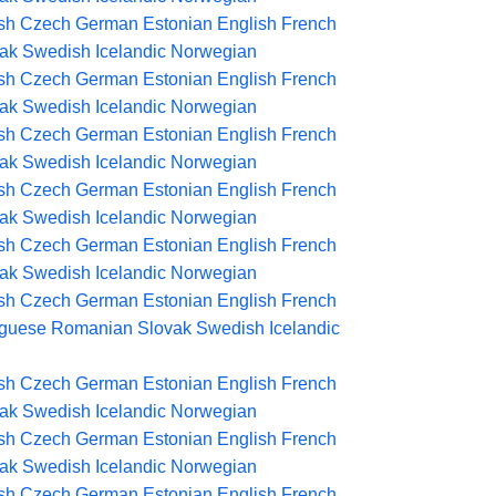
sh
Czech
German
Estonian
English
French
ak
Swedish
Icelandic
Norwegian
sh
Czech
German
Estonian
English
French
ak
Swedish
Icelandic
Norwegian
sh
Czech
German
Estonian
English
French
ak
Swedish
Icelandic
Norwegian
sh
Czech
German
Estonian
English
French
ak
Swedish
Icelandic
Norwegian
sh
Czech
German
Estonian
English
French
ak
Swedish
Icelandic
Norwegian
sh
Czech
German
Estonian
English
French
uguese
Romanian
Slovak
Swedish
Icelandic
sh
Czech
German
Estonian
English
French
ak
Swedish
Icelandic
Norwegian
sh
Czech
German
Estonian
English
French
ak
Swedish
Icelandic
Norwegian
sh
Czech
German
Estonian
English
French