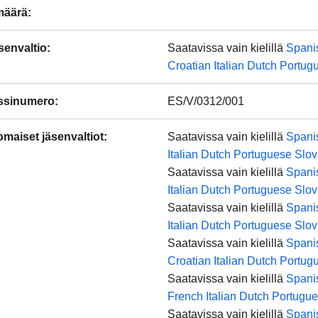
määrä
:
äsenvaltio
:
Saatavissa vain kielillä
Spani
Croatian
Italian
Dutch
Portug
ssinumero
:
ES/V/0312/001
maiset jäsenvaltiot
:
Saatavissa vain kielillä
Spani
Italian
Dutch
Portuguese
Slov
Saatavissa vain kielillä
Spani
Italian
Dutch
Portuguese
Slov
Saatavissa vain kielillä
Spani
Italian
Dutch
Portuguese
Slov
Saatavissa vain kielillä
Spani
Croatian
Italian
Dutch
Portug
Saatavissa vain kielillä
Spani
French
Italian
Dutch
Portugu
Saatavissa vain kielillä
Spani