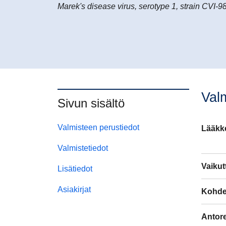
Marek's disease virus, serotype 1, strain CVI-9
Val
Sivun sisältö
Valmisteen perustiedot
Lääkk
Valmistetiedot
Vaikut
Lisätiedot
Asiakirjat
Kohde-
Antorei