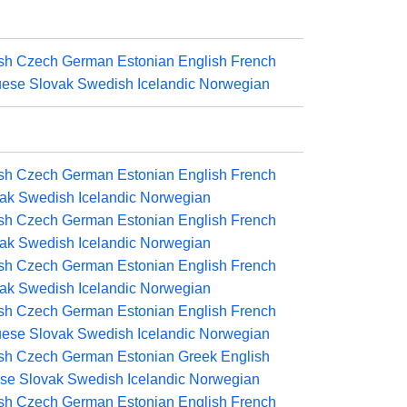
sh
Czech
German
Estonian
English
French
uese
Slovak
Swedish
Icelandic
Norwegian
sh
Czech
German
Estonian
English
French
ak
Swedish
Icelandic
Norwegian
sh
Czech
German
Estonian
English
French
ak
Swedish
Icelandic
Norwegian
sh
Czech
German
Estonian
English
French
ak
Swedish
Icelandic
Norwegian
sh
Czech
German
Estonian
English
French
uese
Slovak
Swedish
Icelandic
Norwegian
sh
Czech
German
Estonian
Greek
English
ese
Slovak
Swedish
Icelandic
Norwegian
sh
Czech
German
Estonian
English
French