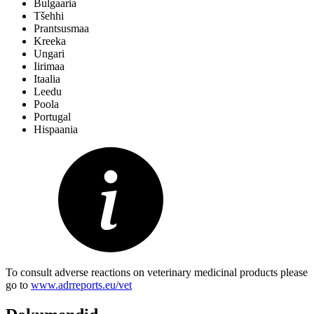
Bulgaaria
Tšehhi
Prantsusmaa
Kreeka
Ungari
Iirimaa
Itaalia
Leedu
Poola
Portugal
Hispaania
To consult adverse reactions on veterinary medicinal products please
go to
www.adrreports.eu/vet