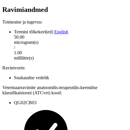
Ravimiandmed
Toimeaine ja tugevus
:
Termini tõlkekeel(ed)
English
50.00
microgram(s)
/
1.00
millilitre(s)
Ravimvorm
:
Suukaudne vedelik
Veterinaarravimite anatoomilis-terapeutilis-keemilise
klassifikatsiooni (ATCvet) kood
:
QG02CB03