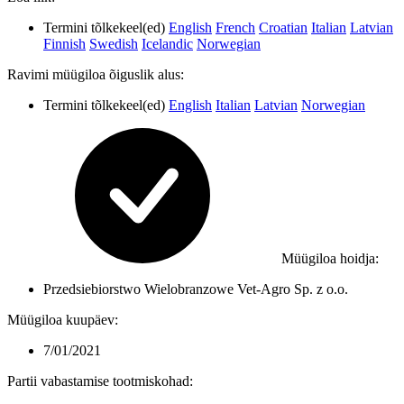
Termini tõlkekeel(ed)
English
French
Croatian
Italian
Latvian
Finnish
Swedish
Icelandic
Norwegian
Ravimi müügiloa õiguslik alus
:
Termini tõlkekeel(ed)
English
Italian
Latvian
Norwegian
Müügiloa hoidja
:
Przedsiebiorstwo Wielobranzowe Vet-Agro Sp. z o.o.
Müügiloa kuupäev
:
7/01/2021
Partii vabastamise tootmiskohad
: