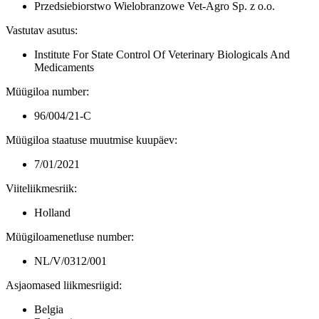
Przedsiebiorstwo Wielobranzowe Vet-Agro Sp. z o.o.
Vastutav asutus
:
Institute For State Control Of Veterinary Biologicals And
Medicaments
Müügiloa number
:
96/004/21-C
Müügiloa staatuse muutmise kuupäev
:
7/01/2021
Viiteliikmesriik
:
Holland
Müügiloamenetluse number
:
NL/V/0312/001
Asjaomased liikmesriigid
:
Belgia