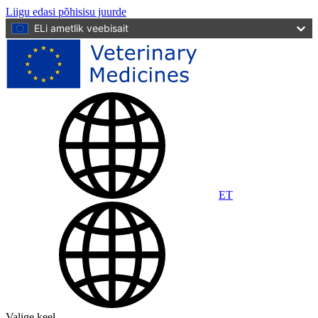
Liigu edasi põhisisu juurde
ELi ametlik veebisait
ET
Valige keel