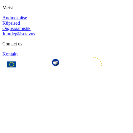
Meist
Andmekaitse
Küpsised
Õigusraamistik
Juurdepääsetavus
Contact us
Kontakt