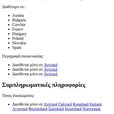
Διαθέσιμο σε:
Austria
Bulgaria
Czechia
France
Hungary
Poland
Slovakia
Spain
Περιγραφή συσκευασίας
:
Διατίθεται μόνο σε
Αγγλικά
Διατίθεται μόνο σε
Αγγλικά
Διατίθεται μόνο σε
Αγγλικά
Συμπληρωματικές πληροφορίες
Τύπος δικαιώματος
:
Διατίθεται μόνο σε
Αγγλικά
Γαλλικά
Κροατικά
Ιταλικά
Λετονικά
Φινλανδικά
Σουηδικά
Ισλανδικά
Norwegian