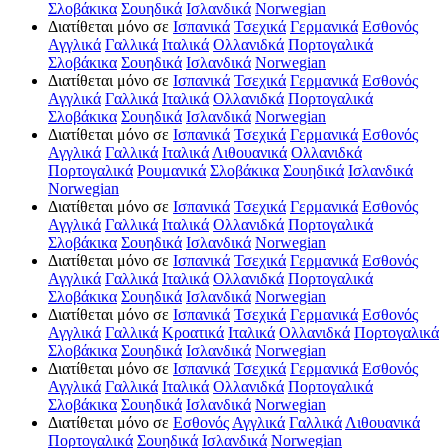
Σλοβάκικα
Σουηδικά
Ισλανδικά
Norwegian
Διατίθεται μόνο σε
Ισπανικά
Τσεχικά
Γερμανικά
Εσθονός
Αγγλικά
Γαλλικά
Ιταλικά
Ολλανιδκά
Πορτογαλικά
Σλοβάκικα
Σουηδικά
Ισλανδικά
Norwegian
Διατίθεται μόνο σε
Ισπανικά
Τσεχικά
Γερμανικά
Εσθονός
Αγγλικά
Γαλλικά
Ιταλικά
Ολλανιδκά
Πορτογαλικά
Σλοβάκικα
Σουηδικά
Ισλανδικά
Norwegian
Διατίθεται μόνο σε
Ισπανικά
Τσεχικά
Γερμανικά
Εσθονός
Αγγλικά
Γαλλικά
Ιταλικά
Λιθουανικά
Ολλανιδκά
Πορτογαλικά
Ρουμανικά
Σλοβάκικα
Σουηδικά
Ισλανδικά
Norwegian
Διατίθεται μόνο σε
Ισπανικά
Τσεχικά
Γερμανικά
Εσθονός
Αγγλικά
Γαλλικά
Ιταλικά
Ολλανιδκά
Πορτογαλικά
Σλοβάκικα
Σουηδικά
Ισλανδικά
Norwegian
Διατίθεται μόνο σε
Ισπανικά
Τσεχικά
Γερμανικά
Εσθονός
Αγγλικά
Γαλλικά
Ιταλικά
Ολλανιδκά
Πορτογαλικά
Σλοβάκικα
Σουηδικά
Ισλανδικά
Norwegian
Διατίθεται μόνο σε
Ισπανικά
Τσεχικά
Γερμανικά
Εσθονός
Αγγλικά
Γαλλικά
Κροατικά
Ιταλικά
Ολλανιδκά
Πορτογαλικά
Σλοβάκικα
Σουηδικά
Ισλανδικά
Norwegian
Διατίθεται μόνο σε
Ισπανικά
Τσεχικά
Γερμανικά
Εσθονός
Αγγλικά
Γαλλικά
Ιταλικά
Ολλανιδκά
Πορτογαλικά
Σλοβάκικα
Σουηδικά
Ισλανδικά
Norwegian
Διατίθεται μόνο σε
Εσθονός
Αγγλικά
Γαλλικά
Λιθουανικά
Πορτογαλικά
Σουηδικά
Ισλανδικά
Norwegian