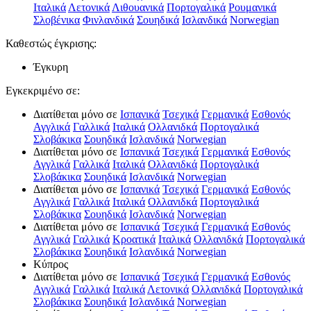
Ιταλικά
Λετονικά
Λιθουανικά
Πορτογαλικά
Ρουμανικά
Σλοβένικα
Φινλανδικά
Σουηδικά
Ισλανδικά
Norwegian
Καθεστώς έγκρισης
:
Έγκυρη
Εγκεκριμένο σε:
Διατίθεται μόνο σε
Ισπανικά
Τσεχικά
Γερμανικά
Εσθονός
Αγγλικά
Γαλλικά
Ιταλικά
Ολλανιδκά
Πορτογαλικά
Σλοβάκικα
Σουηδικά
Ισλανδικά
Norwegian
Διατίθεται μόνο σε
Ισπανικά
Τσεχικά
Γερμανικά
Εσθονός
Αγγλικά
Γαλλικά
Ιταλικά
Ολλανιδκά
Πορτογαλικά
Σλοβάκικα
Σουηδικά
Ισλανδικά
Norwegian
Διατίθεται μόνο σε
Ισπανικά
Τσεχικά
Γερμανικά
Εσθονός
Αγγλικά
Γαλλικά
Ιταλικά
Ολλανιδκά
Πορτογαλικά
Σλοβάκικα
Σουηδικά
Ισλανδικά
Norwegian
Διατίθεται μόνο σε
Ισπανικά
Τσεχικά
Γερμανικά
Εσθονός
Αγγλικά
Γαλλικά
Κροατικά
Ιταλικά
Ολλανιδκά
Πορτογαλικά
Σλοβάκικα
Σουηδικά
Ισλανδικά
Norwegian
Κύπρος
Διατίθεται μόνο σε
Ισπανικά
Τσεχικά
Γερμανικά
Εσθονός
Αγγλικά
Γαλλικά
Ιταλικά
Λετονικά
Ολλανιδκά
Πορτογαλικά
Σλοβάκικα
Σουηδικά
Ισλανδικά
Norwegian