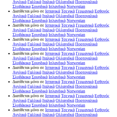
Αγγλικά
Γαλλικά
Ιταλικά
Ολλανιδκά
Πορτογαλικά
Σλοβάκικα
Σουηδικά
Ισλανδικά
Norwegian
Διατίθεται μόνο σε
Ισπανικά
Τσεχικά
Γερμανικά
Εσθονός
Αγγλικά
Γαλλικά
Ιταλικά
Ολλανιδκά
Πορτογαλικά
Σλοβάκικα
Σουηδικά
Ισλανδικά
Norwegian
Διατίθεται μόνο σε
Ισπανικά
Τσεχικά
Γερμανικά
Εσθονός
Αγγλικά
Γαλλικά
Ιταλικά
Ολλανιδκά
Πορτογαλικά
Σλοβάκικα
Σουηδικά
Ισλανδικά
Norwegian
Διατίθεται μόνο σε
Ισπανικά
Τσεχικά
Γερμανικά
Εσθονός
Αγγλικά
Γαλλικά
Ιταλικά
Ολλανιδκά
Πορτογαλικά
Σλοβάκικα
Σουηδικά
Ισλανδικά
Norwegian
Διατίθεται μόνο σε
Ισπανικά
Τσεχικά
Γερμανικά
Εσθονός
Αγγλικά
Γαλλικά
Ιταλικά
Ολλανιδκά
Πορτογαλικά
Σλοβάκικα
Σουηδικά
Ισλανδικά
Norwegian
Διατίθεται μόνο σε
Ισπανικά
Τσεχικά
Γερμανικά
Εσθονός
Αγγλικά
Γαλλικά
Ιταλικά
Ολλανιδκά
Πορτογαλικά
Σλοβάκικα
Σουηδικά
Ισλανδικά
Norwegian
Διατίθεται μόνο σε
Ισπανικά
Τσεχικά
Γερμανικά
Εσθονός
Αγγλικά
Γαλλικά
Ιταλικά
Ολλανιδκά
Πορτογαλικά
Σλοβάκικα
Σουηδικά
Ισλανδικά
Norwegian
Διατίθεται μόνο σε
Ισπανικά
Τσεχικά
Γερμανικά
Εσθονός
Αγγλικά
Γαλλικά
Ιταλικά
Ολλανιδκά
Πορτογαλικά
Σλοβάκικα
Σουηδικά
Ισλανδικά
Norwegian
Διατίθεται μόνο σε
Ισπανικά
Τσεχικά
Γερμανικά
Εσθονός
Αγγλικά
Γαλλικά
Ιταλικά
Ολλανιδκά
Πορτογαλικά