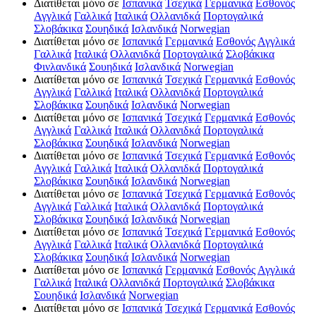
Διατίθεται μόνο σε
Ισπανικά
Τσεχικά
Γερμανικά
Εσθονός
Αγγλικά
Γαλλικά
Ιταλικά
Ολλανιδκά
Πορτογαλικά
Σλοβάκικα
Σουηδικά
Ισλανδικά
Norwegian
Διατίθεται μόνο σε
Ισπανικά
Γερμανικά
Εσθονός
Αγγλικά
Γαλλικά
Ιταλικά
Ολλανιδκά
Πορτογαλικά
Σλοβάκικα
Φινλανδικά
Σουηδικά
Ισλανδικά
Norwegian
Διατίθεται μόνο σε
Ισπανικά
Τσεχικά
Γερμανικά
Εσθονός
Αγγλικά
Γαλλικά
Ιταλικά
Ολλανιδκά
Πορτογαλικά
Σλοβάκικα
Σουηδικά
Ισλανδικά
Norwegian
Διατίθεται μόνο σε
Ισπανικά
Τσεχικά
Γερμανικά
Εσθονός
Αγγλικά
Γαλλικά
Ιταλικά
Ολλανιδκά
Πορτογαλικά
Σλοβάκικα
Σουηδικά
Ισλανδικά
Norwegian
Διατίθεται μόνο σε
Ισπανικά
Τσεχικά
Γερμανικά
Εσθονός
Αγγλικά
Γαλλικά
Ιταλικά
Ολλανιδκά
Πορτογαλικά
Σλοβάκικα
Σουηδικά
Ισλανδικά
Norwegian
Διατίθεται μόνο σε
Ισπανικά
Τσεχικά
Γερμανικά
Εσθονός
Αγγλικά
Γαλλικά
Ιταλικά
Ολλανιδκά
Πορτογαλικά
Σλοβάκικα
Σουηδικά
Ισλανδικά
Norwegian
Διατίθεται μόνο σε
Ισπανικά
Τσεχικά
Γερμανικά
Εσθονός
Αγγλικά
Γαλλικά
Ιταλικά
Ολλανιδκά
Πορτογαλικά
Σλοβάκικα
Σουηδικά
Ισλανδικά
Norwegian
Διατίθεται μόνο σε
Ισπανικά
Γερμανικά
Εσθονός
Αγγλικά
Γαλλικά
Ιταλικά
Ολλανιδκά
Πορτογαλικά
Σλοβάκικα
Σουηδικά
Ισλανδικά
Norwegian
Διατίθεται μόνο σε
Ισπανικά
Τσεχικά
Γερμανικά
Εσθονός