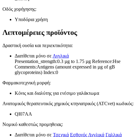
Οδός χορήγησης
:
Υποδόρια χρήση
Λεπτομέρειες προϊόντος
Δραστική ουσία και περιεκτικότητα
:
Διατίθεται μόνο σε
Αγγλικά
Presentation_strength:0.3 µg to 1.75 µg Reference:Hse
Comments:Antigens (amount expressed in µg of gB
glycoproteins) Index:0
Φαρμακοτεχνική μορφή
:
Κόνις και διαλύτης για ενέσιμο γαλάκτωμα
Ανατομικός θεραπευτικός χημικός κτηνιατρικός (ATCvet) κωδικός
:
QI07AA
Νομικό καθεστώς προμηθειας
:
Διατίθεται μόνο σε
Τσεχικά
Εσθονός
Αγγλικά
Γαλλικά