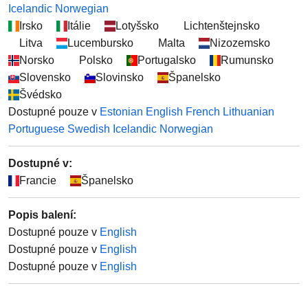
Icelandic
Norwegian
Irsko
Itálie
Lotyšsko
Lichtenštejnsko
Litva
Lucembursko
Malta
Nizozemsko
Norsko
Polsko
Portugalsko
Rumunsko
Slovensko
Slovinsko
Španelsko
Švédsko
Dostupné pouze v
Estonian
English
French
Lithuanian
Portuguese
Swedish
Icelandic
Norwegian
Dostupné v:
Francie
Španelsko
Popis balení
:
Dostupné pouze v
English
Dostupné pouze v
English
Dostupné pouze v
English