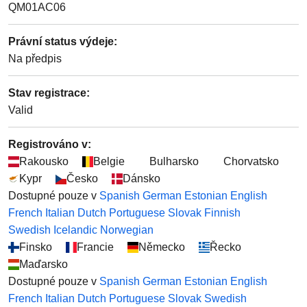
QM01AC06
Právní status výdeje
:
Na předpis
Stav registrace
:
Valid
Registrováno v:
Rakousko
Belgie
Bulharsko
Chorvatsko
Kypr
Česko
Dánsko
Dostupné pouze v
Spanish
German
Estonian
English
French
Italian
Dutch
Portuguese
Slovak
Finnish
Swedish
Icelandic
Norwegian
Finsko
Francie
Německo
Řecko
Maďarsko
Dostupné pouze v
Spanish
German
Estonian
English
French
Italian
Dutch
Portuguese
Slovak
Swedish