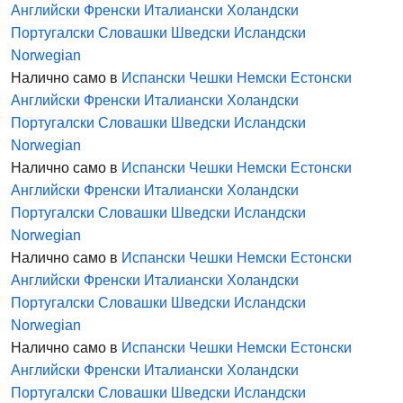
Английски
Френски
Италиански
Холандски
Португалски
Словашки
Шведски
Исландски
Norwegian
Налично само в
Испански
Чешки
Немски
Естонски
Английски
Френски
Италиански
Холандски
Португалски
Словашки
Шведски
Исландски
Norwegian
Налично само в
Испански
Чешки
Немски
Естонски
Английски
Френски
Италиански
Холандски
Португалски
Словашки
Шведски
Исландски
Norwegian
Налично само в
Испански
Чешки
Немски
Естонски
Английски
Френски
Италиански
Холандски
Португалски
Словашки
Шведски
Исландски
Norwegian
Налично само в
Испански
Чешки
Немски
Естонски
Английски
Френски
Италиански
Холандски
Португалски
Словашки
Шведски
Исландски