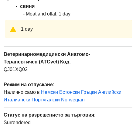
свиня
Meat and offal
1
day
1 day
Ветеринарномедицински Анатомо-
Терапевтичен (ATCvet) Код
:
QJ01XQ02
Режим на отпускане
:
Налично само в
Немски
Естонски
Гръцки
Английски
Италиански
Португалски
Norwegian
Статус на разрешението за търговия
:
Surrendered