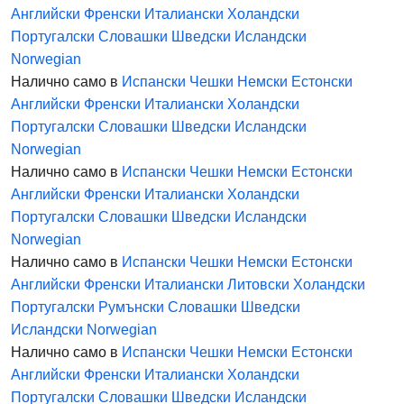
Английски
Френски
Италиански
Холандски
Португалски
Словашки
Шведски
Исландски
Norwegian
Налично само в
Испански
Чешки
Немски
Естонски
Английски
Френски
Италиански
Холандски
Португалски
Словашки
Шведски
Исландски
Norwegian
Налично само в
Испански
Чешки
Немски
Естонски
Английски
Френски
Италиански
Холандски
Португалски
Словашки
Шведски
Исландски
Norwegian
Налично само в
Испански
Чешки
Немски
Естонски
Английски
Френски
Италиански
Литовски
Холандски
Португалски
Румънски
Словашки
Шведски
Исландски
Norwegian
Налично само в
Испански
Чешки
Немски
Естонски
Английски
Френски
Италиански
Холандски
Португалски
Словашки
Шведски
Исландски