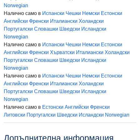
Norwegian
Налично само в
Испански
Чешки
Немски
Естонски
Английски
Френски
Италиански
Холандски
Португалски
Словашки
Шведски
Исландски
Norwegian
Налично само в
Испански
Чешки
Немски
Естонски
Английски
Френски
Хърватски
Италиански
Холандски
Португалски
Словашки
Шведски
Исландски
Norwegian
Налично само в
Испански
Чешки
Немски
Естонски
Английски
Френски
Италиански
Холандски
Португалски
Словашки
Шведски
Исландски
Norwegian
Налично само в
Естонски
Английски
Френски
Литовски
Португалски
Шведски
Исландски
Norwegian
Допълнителна информация