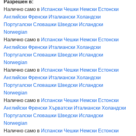
Разрешен в:
Налично само в
Испански
Чешки
Немски
Естонски
Английски
Френски
Италиански
Холандски
Португалски
Словашки
Шведски
Исландски
Norwegian
Налично само в
Испански
Чешки
Немски
Естонски
Английски
Френски
Италиански
Холандски
Португалски
Словашки
Шведски
Исландски
Norwegian
Налично само в
Испански
Чешки
Немски
Естонски
Английски
Френски
Италиански
Холандски
Португалски
Словашки
Шведски
Исландски
Norwegian
Налично само в
Испански
Чешки
Немски
Естонски
Английски
Френски
Хърватски
Италиански
Холандски
Португалски
Словашки
Шведски
Исландски
Norwegian
Налично само в
Испански
Чешки
Немски
Естонски