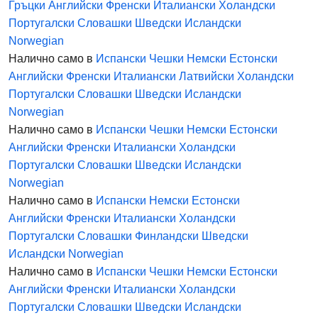
Гръцки
Английски
Френски
Италиански
Холандски
Португалски
Словашки
Шведски
Исландски
Norwegian
Налично само в
Испански
Чешки
Немски
Естонски
Английски
Френски
Италиански
Латвийски
Холандски
Португалски
Словашки
Шведски
Исландски
Norwegian
Налично само в
Испански
Чешки
Немски
Естонски
Английски
Френски
Италиански
Холандски
Португалски
Словашки
Шведски
Исландски
Norwegian
Налично само в
Испански
Немски
Естонски
Английски
Френски
Италиански
Холандски
Португалски
Словашки
Финландски
Шведски
Исландски
Norwegian
Налично само в
Испански
Чешки
Немски
Естонски
Английски
Френски
Италиански
Холандски
Португалски
Словашки
Шведски
Исландски