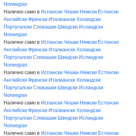
Norwegian
Налично само в
Испански
Чешки
Немски
Естонски
Английски
Френски
Италиански
Холандски
Португалски
Словашки
Шведски
Исландски
Norwegian
Налично само в
Испански
Чешки
Немски
Естонски
Английски
Френски
Италиански
Холандски
Португалски
Словашки
Шведски
Исландски
Norwegian
Налично само в
Испански
Чешки
Немски
Естонски
Английски
Френски
Италиански
Холандски
Португалски
Словашки
Шведски
Исландски
Norwegian
Налично само в
Испански
Чешки
Немски
Естонски
Английски
Френски
Италиански
Холандски
Португалски
Словашки
Шведски
Исландски
Norwegian
Налично само в
Испански
Чешки
Немски
Естонски