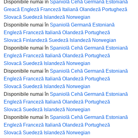
Disponibile numai în
Spaniolă
Cehă
Germană
Estoniană
Greacă
Engleză
Franceză
Italiană
Olandeză
Portugheză
Slovacă
Suedeză
Islandeză
Norwegian
Disponibile numai în
Spaniolă
Germană
Estoniană
Engleză
Franceză
Italiană
Olandeză
Portugheză
Slovacă
Finlandeză
Suedeză
Islandeză
Norwegian
Disponibile numai în
Spaniolă
Cehă
Germană
Estoniană
Engleză
Franceză
Italiană
Olandeză
Portugheză
Slovacă
Suedeză
Islandeză
Norwegian
Disponibile numai în
Spaniolă
Cehă
Germană
Estoniană
Engleză
Franceză
Italiană
Olandeză
Portugheză
Slovacă
Suedeză
Islandeză
Norwegian
Disponibile numai în
Spaniolă
Cehă
Germană
Estoniană
Engleză
Franceză
Italiană
Olandeză
Portugheză
Slovacă
Suedeză
Islandeză
Norwegian
Disponibile numai în
Spaniolă
Cehă
Germană
Estoniană
Engleză
Franceză
Italiană
Olandeză
Portugheză
Slovacă
Suedeză
Islandeză
Norwegian