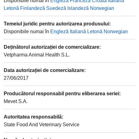
Disponibile numai în
Engleză
Franceză
Croată
Italiană
Letonă
Finlandeză
Suedeză
Islandeză
Norwegian
Temeiul juridic pentru autorizarea produsului
:
Disponibile numai în
Engleză
Italiană
Letonă
Norwegian
Deținătorul autorizației de comercializare
:
Vetpharma Animal Health S.L.
Data autorizației de comercializare
:
27/06/2017
Producătorul responsabil pentru eliberarea seriei
:
Mevet S.A.
Autoritatea responsabilă
:
State Food And Veterinary Service