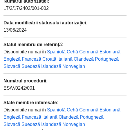
Numărul autorizației
:
LT/2/17/2402/001-002
Data modificării statusului autorizației
:
13/06/2024
Statul membru de referință
:
Disponibile numai în
Spaniolă
Cehă
Germană
Estoniană
Engleză
Franceză
Croată
Italiană
Olandeză
Portugheză
Slovacă
Suedeză
Islandeză
Norwegian
Numărul procedurii
:
ES/V/0242/001
State membre interesate
:
Disponibile numai în
Spaniolă
Cehă
Germană
Estoniană
Engleză
Franceză
Italiană
Olandeză
Portugheză
Slovacă
Suedeză
Islandeză
Norwegian