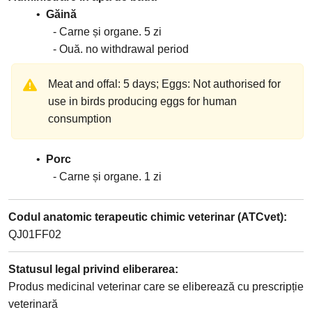
Găină
Carne și organe
5
zi
Ouă
no withdrawal period
Meat and offal: 5 days; Eggs: Not authorised for
use in birds producing eggs for human
consumption
Porc
Carne și organe
1
zi
Codul anatomic terapeutic chimic veterinar (ATCvet)
:
QJ01FF02
Statusul legal privind eliberarea
:
Produs medicinal veterinar care se eliberează cu prescripție
veterinară