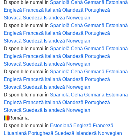
Disponibile numai în
Spaniolă
Cehă
Germană
Estoniană
Engleză
Franceză
Italiană
Olandeză
Portugheză
Slovacă
Suedeză
Islandeză
Norwegian
Disponibile numai în
Spaniolă
Cehă
Germană
Estoniană
Engleză
Franceză
Italiană
Olandeză
Portugheză
Slovacă
Suedeză
Islandeză
Norwegian
Disponibile numai în
Spaniolă
Cehă
Germană
Estoniană
Engleză
Franceză
Italiană
Olandeză
Portugheză
Slovacă
Suedeză
Islandeză
Norwegian
Disponibile numai în
Spaniolă
Cehă
Germană
Estoniană
Engleză
Franceză
Italiană
Olandeză
Portugheză
Slovacă
Suedeză
Islandeză
Norwegian
Disponibile numai în
Spaniolă
Cehă
Germană
Estoniană
Engleză
Franceză
Italiană
Olandeză
Portugheză
Slovacă
Suedeză
Islandeză
Norwegian
România
Disponibile numai în
Estoniană
Engleză
Franceză
Lituaniană
Portugheză
Suedeză
Islandeză
Norwegian